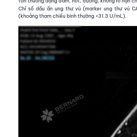
tổn thương dạng đám, nốt, đường, không rõ hạn ch
Chỉ số dấu ấn ung thư vú (marker ung thư vú 
(khoảng tham chiếu bình thường <31.3 U/mL).