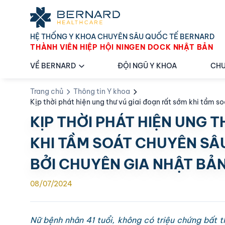
HỆ THỐNG Y KHOA CHUYÊN SÂU QUỐC TẾ BERNARD
THÀNH VIÊN HIỆP HỘI NINGEN DOCK NHẬT BẢN
VỀ BERNARD
ĐỘI NGŨ Y KHOA
CHU
Trang chủ
Thông tin Y khoa
Kịp thời phát hiện ung thư vú giai đoạn rất sớm khi tầm 
KỊP THỜI PHÁT HIỆN UNG 
KHI TẦM SOÁT CHUYÊN SÂ
BỞI CHUYÊN GIA NHẬT BẢ
08/07/2024
Nữ bệnh nhân 41 tuổi, không có triệu chứng bất t