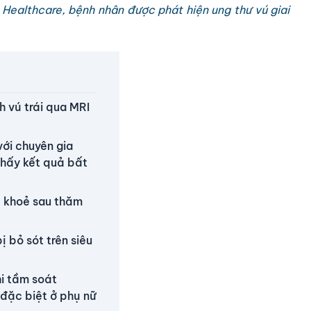
Healthcare, bệnh nhân được phát hiện ung thư vú giai
h vú trái qua MRI
với chuyên gia
thấy kết quả bất
c khoẻ sau thăm
ị bỏ sót trên siêu
i tầm soát
 đặc biệt ở phụ nữ