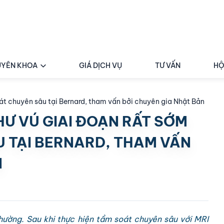
YÊN KHOA
GIÁ DỊCH VỤ
TƯ VẤN
HỘ
soát chuyên sâu tại Bernard, tham vấn bởi chuyên gia Nhật Bản
THƯ VÚ GIAI ĐOẠN RẤT SỚM
U TẠI BERNARD, THAM VẤN
N
hường. Sau khi thực hiện tầm soát chuyên sâu với MRI