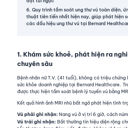
đặt túi ngực
6. Quy trình tầm soát ung thư vú toàn diện, 
thuật tiên tiến nhất hiện nay, giúp phát hiện
các dấu hiệu ung thư vú tại Bernard Healthca
1. Khám sức khoẻ, phát hiện ra nghi
chuyên sâu
Bệnh nhân nữ T.V. (41 tuổi), không có triệu chứn
sức khỏe doanh nghiệp tại Bernard Healthcare. Tr
được thực hiện tầm soát bệnh lý tuyến vú bằng MRI
Kết quả hình ảnh MRI nhũ bất ngờ phát hiện tình tr
Vú phải ghi nhận:
Nang vú ở vị trí 6 giờ, cách n
Vú trái ghi nhận:
Bất thường tín hiệu diện rộng chủ 