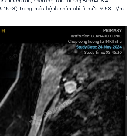
ế khuếch tán, phân loại tổn thương BI-RADS 4.
CA 15-3) trong máu bệnh nhân chỉ ở mức 9.63 U/mL