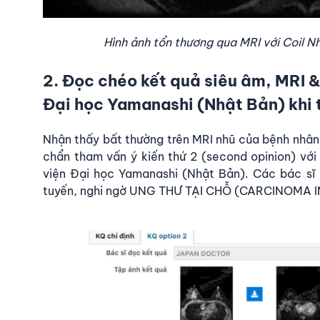
Hình ảnh tổn thương qua MRI với Coil N
2. Đọc chéo kết quả siêu âm, MRI &
Đại học Yamanashi (Nhật Bản) khi 
Nhận thấy bất thường trên MRI nhũ của bệnh nhân,
chẩn tham vấn ý kiến thứ 2 (second opinion) vớ
viện Đại học Yamanashi (Nhật Bản)
. Các bác sĩ
tuyến, nghi ngờ UNG THƯ TẠI CHỖ (CARCINOMA IN