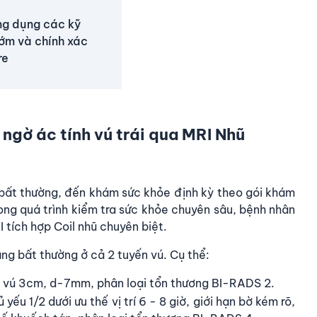
ứng dụng các kỹ
 sớm và chính xác
re
 ngờ ác tính vú trái qua MRI Nhũ
g bất thường, đến khám sức khỏe định kỳ theo gói khám
ong quá trình kiểm tra sức khỏe chuyên sâu, bệnh nhân
 tích hợp Coil nhũ chuyên biệt.
ạng bất thường ở cả 2 tuyến vú. Cụ thể:
úm vú 3cm, d-7mm, phân loại tổn thương BI-RADS 2.
yếu 1/2 dưới ưu thế vị trí 6 - 8 giờ, giới hạn bờ kém rõ,