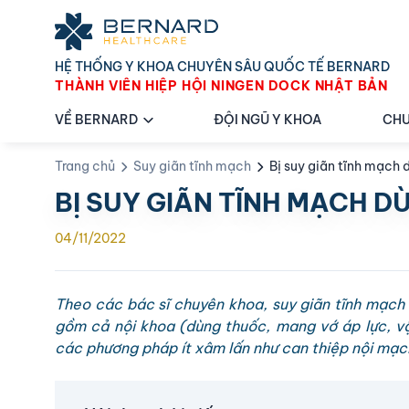
HỆ THỐNG Y KHOA CHUYÊN SÂU QUỐC TẾ BERNARD
THÀNH VIÊN HIỆP HỘI NINGEN DOCK NHẬT BẢN
VỀ BERNARD
ĐỘI NGŨ Y KHOA
CHU
Trang chủ
Suy giãn tĩnh mạch
Bị suy giãn tĩnh mạch 
BỊ SUY GIÃN TĨNH MẠCH D
04/11/2022
Theo các bác sĩ chuyên khoa, suy giãn tĩnh mạch 
gồm cả nội khoa (dùng thuốc, mang vớ áp lực, vật
các phương pháp ít xâm lấn như can thiệp nội mạc