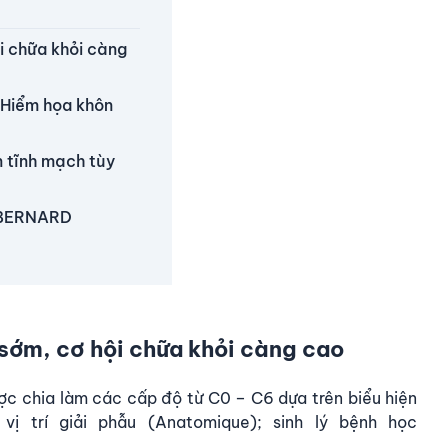
i chữa khỏi càng
– Hiểm họa khôn
n tĩnh mạch tùy
 BERNARD
 sớm, cơ hội chữa khỏi càng cao
ợc chia làm các cấp độ từ C0 – C6 dựa trên biểu hiện
; vị trí giải phẫu (Anatomique); sinh lý bệnh học