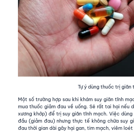
Tự ý dùng thuốc trị giãn 
Một số trường hợp sau khi khám suy giãn tĩnh mạch
mua thuốc giảm đau về uống. Sẽ rất tai hại nếu 
xương khớp) để trị suy giãn tĩnh mạch. Việc dùng 
đầu (giảm đau) nhưng thực tế không chữa suy g
đau thời gian dài gây hại gan, tim mạch, viêm loét