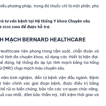
nhiều phương pháp, trong đó thuốc chỉ là một phần, phù
và tư vấn bệnh tại
Hệ thống
Y khoa Chuyên sâu
để được hỗ trợ.
28 3535 2468
ĨNH MẠCH BERNARD HEALTHCARE
Healthcare
tiên phong trong tầm soát, chẩn đoán và
mô hình đa chuyên khoa, sử dụng các thiết bị hiện đại:
hế đứng, hệ thống đo áp lực tĩnh mạch bằng tia hồng
từ (MRI) chụp mạch máu chuyên sâu.
u năm kinh nghiệm, đến từ bệnh viện đầu ngành. Bệnh
 hiện chính xác giai đoạn bệnh
, được điều trị bằng
chế rủi ro biến chứng, bảo tồn các cơ quan chức năng,
quả cao nhất, đảm bảo thẩm mỹ, tiết kiệm thời gian và