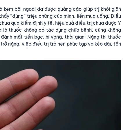
 và kem bôi ngoài da được quảng cáo giúp trị khỏi giãn
thấy “đúng” triệu chứng của mình, liền mua uống. Điều
chưa qua kiểm định y tế, hiệu quả điều trị chưa được Y
ĩa là thuốc không có tác dụng chữa bệnh, cũng không
đánh mất tiền bạc, hi vọng, thời gian. Nặng thì thuốc
rở nặng, việc điều trị trở nên phức tạp và kéo dài, tốn