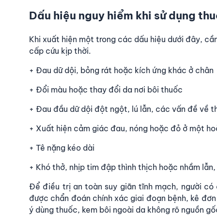
Dấu hiệu nguy hiểm khi sử dụng thu
Khi xuất hiện một trong các dấu hiệu dưới đây, c
cấp cứu kịp thời.
+ Đau dữ dội, bỏng rát hoặc kích ứng khác ở chân
+ Đổi màu hoặc thay đổi da nơi bôi thuốc
+ Đau đầu dữ dội đột ngột, lú lẫn, các vấn đề về th
+ Xuất hiện cảm giác đau, nóng hoặc đỏ ở một ho
+ Tê nặng kéo dài
+ Khó thở, nhịp tim đập thình thịch hoặc nhầm lẫn,
Để điều trị an toàn suy giãn tĩnh mạch, người c
được chẩn đoán chính xác giai đoạn bệnh, kê đơn 
ý dùng thuốc, kem bôi ngoài da không rõ nguồn gố