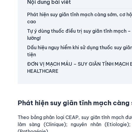
Nội dung bài viết
Phát hiện suy giãn tĩnh mạch càng sớm, cơ hộ
cao
Tự ý dùng thuốc điều trị suy giãn tĩnh mạch 
lường!
Dấu hiệu nguy hiểm khi sử dụng thuốc suy giã
tiện
ĐƠN VỊ MẠCH MÁU – SUY GIÃN TĨNH MẠCH
HEALTHCARE
Phát hiện suy giãn tĩnh mạch càng
Theo bảng phân loại CEAP, suy giãn tĩnh mạch đư
lâm sàng (Clinique); nguyên nhân (Etiologie)
(Pathogénie).