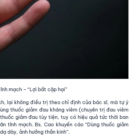
tĩnh mạch – “Lợi bất cập hại”
, lại không điều trị theo chỉ định của bác sĩ, mà tự ý
dùng thuốc giảm đau kháng viêm (chuyên trị đau viêm
thuốc giảm đau tùy tiện, tuy có hiệu quả tức thời ban
iãn tĩnh mạch. Bs. Cao khuyến cáo “Dùng thuốc giảm
 dạ dày, ảnh hưởng thần kinh”.