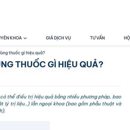
YÊN KHOA
GIÁ DỊCH VỤ
TƯ VẤN
HỘ
dùng thuốc gì hiệu quả?
ÙNG THUỐC GÌ HIỆU QUẢ?
có thể điều trị hiệu quả bằng nhiều phương pháp, bao
 lý trị liệu..) lẫn ngoại khoa (bao gồm phẫu thuật và
h).