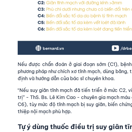
Nếu được chẩn đoán ở giai đoạn sớm (C1), bệnh
phương pháp như chích xơ tĩnh mạch, dùng băng, t
định và hướng dẫn của bác sĩ chuyên khoa.
“Nếu suy giãn tĩnh mạch đã tiến triển ở mức C2, v
trị” - ThS. Bs. Lê Kim Cao - chuyên gia mạch máu 
C6), tùy mức độ tĩnh mạch bị suy giãn, biến chứn
thiệp nội mạch phù hợp.
Tự ý dùng thuốc điều trị suy giãn 