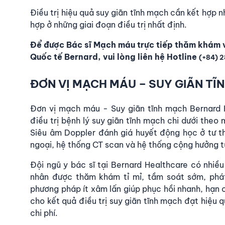
Điều trị hiệu quả suy giãn tĩnh mạch cần kết hợp 
hợp ở những giai đoạn điều trị nhất định.
Để được
Bác sĩ Mạch máu
trực tiếp thăm khám 
Quốc tế Bernard
, vui lòng liên hệ Hotline
(+84) 
ĐƠN VỊ MẠCH MÁU – SUY GIÃN T
Đơn vị mạch máu - Suy giãn tĩnh mạch Bernard 
điều trị bệnh lý suy giãn tĩnh mạch chi dưới theo 
Siêu âm Doppler đánh giá huyết động học ở tư t
ngoại, hệ thống CT scan và hệ thống cộng hưởng 
Đội ngũ y bác sĩ tại Bernard Healthcare có nhiề
nhân được thăm khám tỉ mỉ,
tầm soát sớm, phát
phương pháp ít xâm lấn giúp phục hồi nhanh, hạn 
cho kết quả điều trị suy giãn tĩnh mạch đạt hiệu 
chi phí.